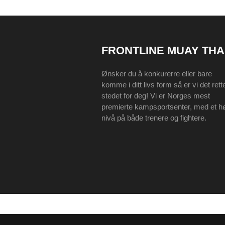
FRONTLINE MUAY THA
Ønsker du å konkurerre eller bare
komme i ditt livs form så er vi det rett
stedet for deg! Vi er Norges mest
premierte kampsportsenter, med et h
nivå på både trenere og fightere.