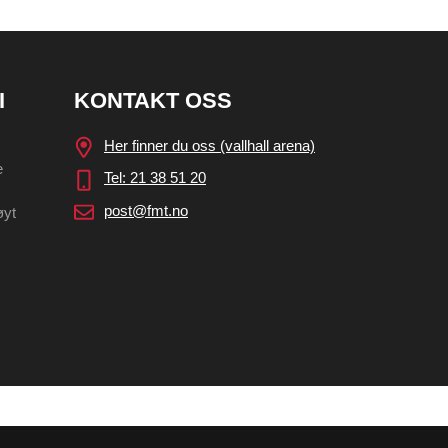
I
KONTAKT OSS
Her finner du oss (vallhall arena)
e
Tel: 21 38 51 20
post@fmt.no
øyt